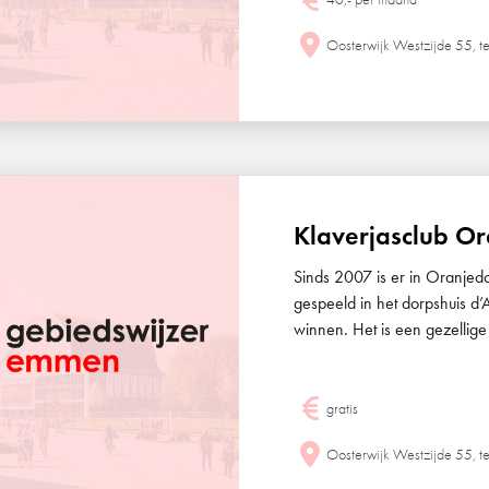
Oosterwijk Westzijde 55, t
Klaverjasclub O
Sinds 2007 is er in Oranjed
gespeeld in het dorpshuis d’A
winnen. Het is een gezellige
gratis
Oosterwijk Westzijde 55, t