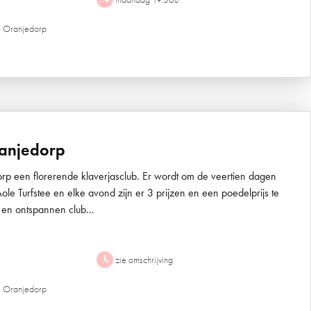
e Oranjedorp
ranjedorp
orp een florerende klaverjasclub. Er wordt om de veertien dagen
ole Turfstee en elke avond zijn er 3 prijzen en een poedelprijs te
 en ontspannen club...
zie omschrijving
e Oranjedorp