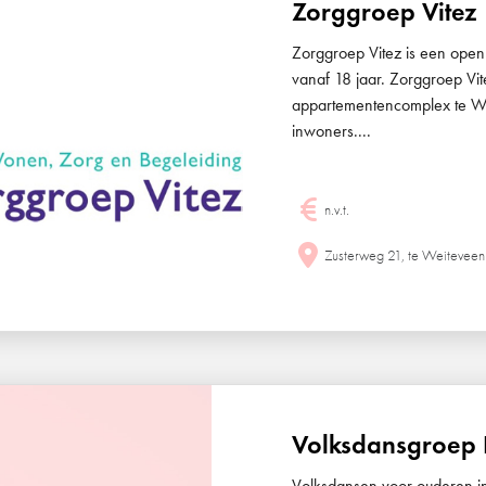
Zorggroep Vitez
Zorggroep Vitez is een open
vanaf 18 jaar. Zorggroep Vit
appartementencomplex te Wei
inwoners....
n.v.t.
Zusterweg 21, te Weiteveen
Volksdansgroep 
Volksdansen voor ouderen i