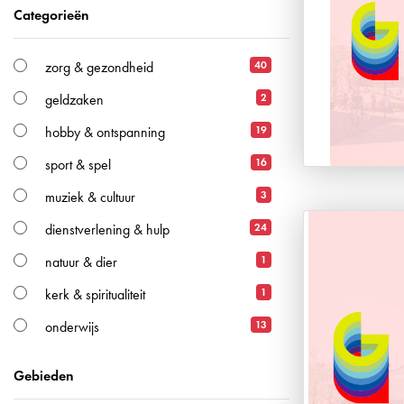
Categorieën
40
zorg & gezondheid
2
geldzaken
19
hobby & ontspanning
16
sport & spel
3
muziek & cultuur
24
dienstverlening & hulp
1
natuur & dier
1
kerk & spiritualiteit
13
onderwijs
Gebieden