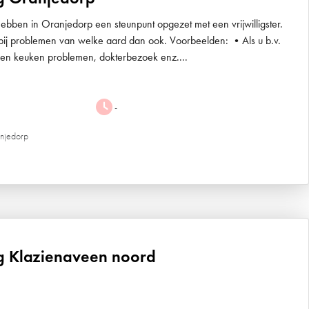
bben in Oranjedorp een steunpunt opgezet met een vrijwilligster.
t bij problemen van welke aard dan ook. Voorbeelden: •Als u b.v.
uin en keuken problemen, dokterbezoek enz....
-
anjedorp
ng Klazienaveen noord