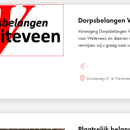
Dorpsbelangen W
Vereniging Dorpsbelangen 
voor Weiteveen en daarom o
verwijzen wij u graag naar
-
Dordseweg 51, te Weiteve
Plaatselijk bela