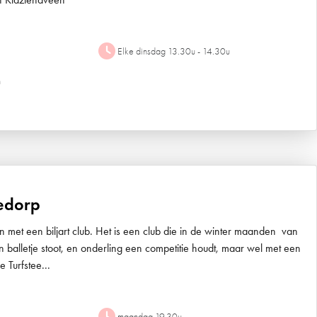
Elke dinsdag 13.30u - 14.30u
n
jedorp
 met een biljart club. Het is een club die in de winter maanden van
en balletje stoot, en onderling een competitie houdt, maar wel met een
 Turfstee...
maandag 19.30u