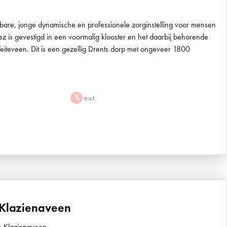
bare, jonge dynamische en professionele zorginstelling voor mensen
ez is gevestigd in een voormalig klooster en het daarbij behorende
teveen. Dit is een gezellig Drents dorp met ongeveer 1800
n.v.t.
Klazienaveen
n Klazienaveen