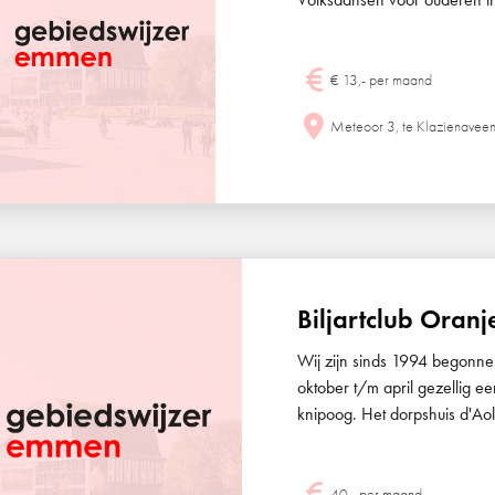
€ 13,- per maand
Meteoor 3, te Klazienavee
Biljartclub Oran
Wij zijn sinds 1994 begonnen
oktober t/m april gezellig e
knipoog. Het dorpshuis d'Aole
40,- per maand