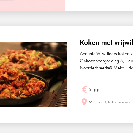
Koken met vrijwil
Aan tafelVrijwilligers koke
Onkostenvergoeding 5,-- eur
Noorderbreedte? Meldt u da
5,- p.p
Meteoor 3, te Klazienavee