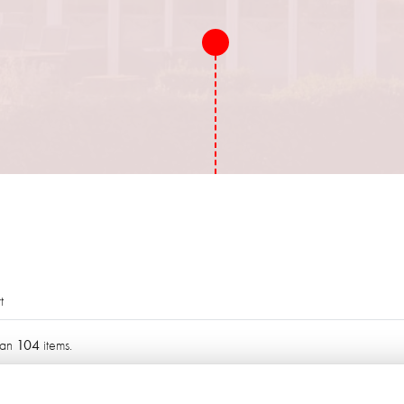
t
104
an
items.