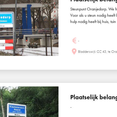
Steunpunt Oranjedorp. We he
Voor als u steun nodig heef
hulp nodig heeft bij huis, t
-
Bladderswijk OZ 43, te Or
Plaatselijk bela
-