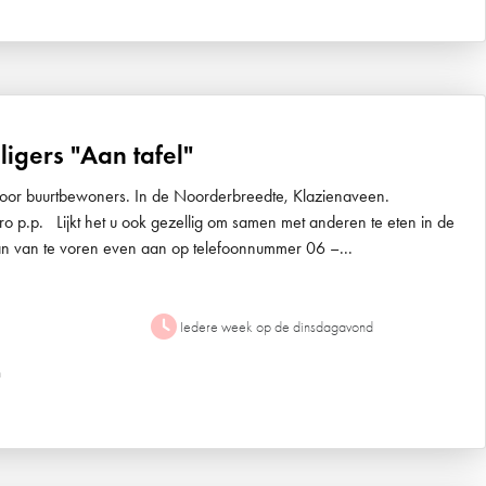
ligers "Aan tafel"
n voor buurtbewoners. In de Noorderbreedte, Klazienaveen.
o p.p. Lijkt het u ook gezellig om samen met anderen te eten in de
n van te voren even aan op telefoonnummer 06 –...
Iedere week op de dinsdagavond
n