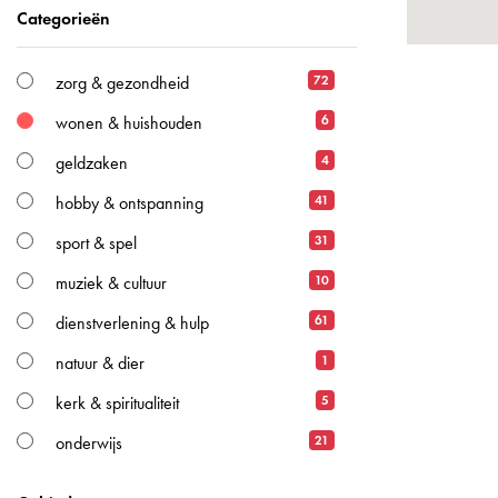
Categorieën
72
zorg & gezondheid
6
wonen & huishouden
4
geldzaken
41
hobby & ontspanning
31
sport & spel
10
muziek & cultuur
61
dienstverlening & hulp
1
natuur & dier
5
kerk & spiritualiteit
21
onderwijs