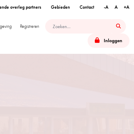
ende overleg partners
Gebieden
Contact
-A
A
+A
geving
Registreren
Inloggen