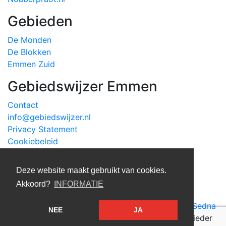
Gebieden
De Monden
De Blokken
Emmen Zuid
Gebiedswijzer Emmen
Contact
info@gebiedswijzer.nl
Privacy Statement
Cookiebeleid
Deze website maakt gebruikt van cookies.
Akkoord?
INFORMATIE
Gebiedswijzer is een initiatief van Sociaal werk
Sedna
NEE
JA
en
Dokter Schoonmaakorganisatie
(hoofdaanbieder