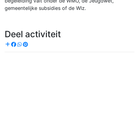
begeleiding valt onder de WMO, de Jeugdwet,
gemeentelijke subsidies of de Wlz.
Deel activiteit