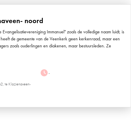
naveen- noord
vangelisatievereniging Immanuel" zoals de volledige naam luidt, is
 heeft de gemeente van de Veenkerk geen kerkenraad, maar een
ragers zoals ouderlingen en diakenen, maar bestuursleden. Ze
-
62, te Klazienaveen-