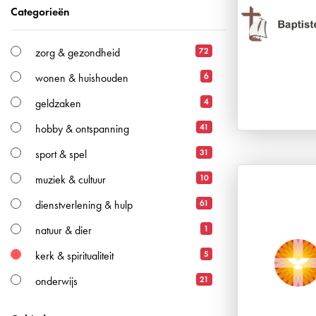
Categorieën
72
zorg & gezondheid
6
wonen & huishouden
4
geldzaken
41
hobby & ontspanning
31
sport & spel
10
muziek & cultuur
61
dienstverlening & hulp
1
natuur & dier
5
kerk & spiritualiteit
21
onderwijs