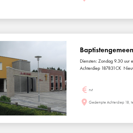
Baptistengemeen
Diensten: Zondag 9.30 uur
Achterdiep 187831CK Nieu
nvt
Gedempte Achterdiep 18, 