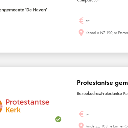
nvt
Kanaal A NZ 190, te Emm
Protestantse g
Bezoekadres:Protestantse 
nvt
Runde z.z. 108, te Emmer-