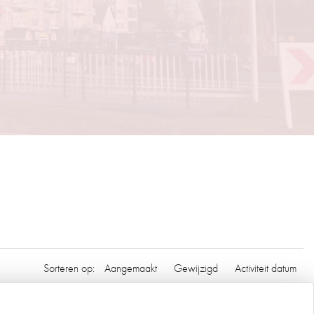
Sorteren op:
Aangemaakt
Gewijzigd
Activiteit datum