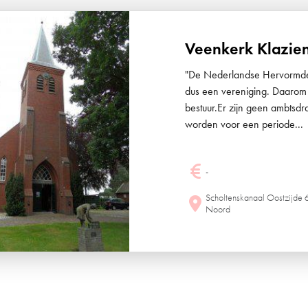
Veenkerk Klazie
"De Nederlandse Hervormde E
dus een vereniging. Daarom
bestuur.Er zijn geen ambtsd
worden voor een periode...
-
Scholtenskanaal Oostzijde 
Noord