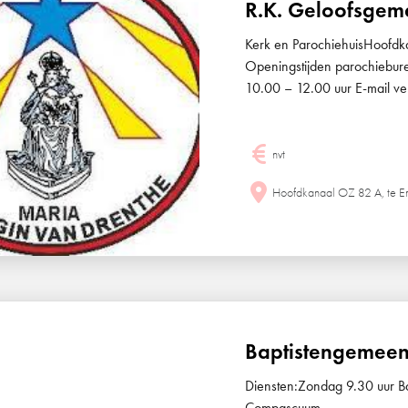
R.K. Geloofsgem
Kerk en ParochiehuisHoof
Openingstijden parochiebu
10.00 – 12.00 uur E-mail ve
nvt
Hoofdkanaal OZ 82 A, te
Baptistengemeen
Diensten:Zondag 9.30 uur 
Compascuum