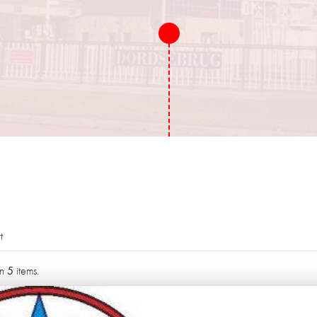
t
5
an
items.