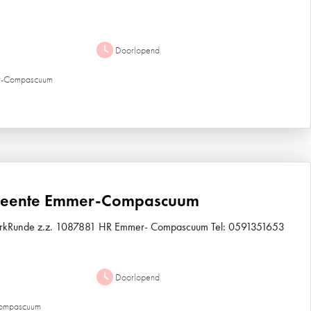
Doorlopend
er-Compascuum
emeente Emmer-Compascuum
KerkRunde z.z. 1087881 HR Emmer- Compascuum Tel: 0591351653
Doorlopend
Compascuum