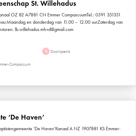
eenschap St. Willehadus
dkanaal OZ 82 A7881 CN Emmer CompascuumTel.: 0591 351351
reau:Maandag en donderdag van 11.00 – 12.00 uurZaterdag van
rsturen: lb.willehadus.mhvd@gmail.com
Doorlopend
 Emmer-Compascuum
te ‘De Haven’
Baptistengemeente ‘De Haven’Kanaal A NZ 1907881 KS Emmer-