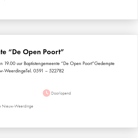
te “De Open Poort”
 en 19.00 uur Baptistengemeente “De Open Poort”Gedempte
w-WeerdingeTel. 0591 – 522782
Doorlopend
te Nieuw-Weerdinge