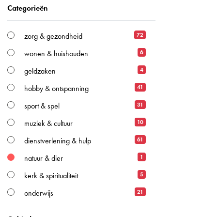
Categorieën
72
zorg & gezondheid
6
wonen & huishouden
4
geldzaken
41
hobby & ontspanning
31
sport & spel
10
muziek & cultuur
61
dienstverlening & hulp
1
natuur & dier
5
kerk & spiritualiteit
21
onderwijs