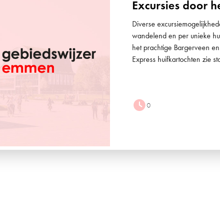
Excursies door h
Diverse excursiemogelijkhede
wandelend en per unieke hu
het prachtige Bargerveen en
Express huifkartochten zie s
0