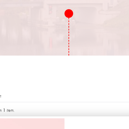
t
1
an
item.